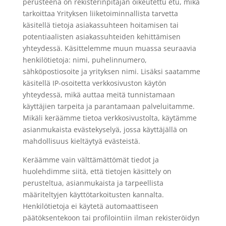
perusteena on rekisterinpitäjän oikeutettu etu, mikä
tarkoittaa Yrityksen liiketoiminnallista tarvetta
käsitellä tietoja asiakassuhteen hoitamisen tai
potentiaalisten asiakassuhteiden kehittämisen
yhteydessä. Käsittelemme muun muassa seuraavia
henkilötietoja: nimi, puhelinnumero,
sähköpostiosoite ja yrityksen nimi. Lisäksi saatamme
käsitellä IP-osoitetta verkkosivuston käytön
yhteydessä, mikä auttaa meitä tunnistamaan
käyttäjien tarpeita ja parantamaan palveluitamme.
Mikäli keräämme tietoa verkkosivustolta, käytämme
asianmukaista evästekyselyä, jossa käyttäjällä on
mahdollisuus kieltäytyä evästeistä.
Keräämme vain välttämättömät tiedot ja
huolehdimme siitä, että tietojen käsittely on
perusteltua, asianmukaista ja tarpeellista
määriteltyjen käyttötarkoitusten kannalta.
Henkilötietoja ei käytetä automaattiseen
päätöksentekoon tai profilointiin ilman rekisteröidyn