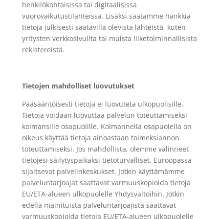
henkilökohtaisissa tai digitaalisissa
vuorovaikutustilanteissa. Lisäksi saatamme hankkia
tietoja julkisesti saatavilla olevista lähteistä, kuten
yritysten verkkosivuilta tai muista liiketoiminnallisista
rekistereistä.
Tietojen mahdolliset luovutukset
Pääsääntöisesti tietoja ei luovuteta ulkopuolisille.
Tietoja voidaan luovuttaa palvelun toteuttamiseksi
kolmansille osapuolille. Kolmannella osapuolella on
oikeus käyttää tietoja ainoastaan toimeksiannon
toteuttamiseksi. Jos mahdollista, olemme valinneet
tietojesi säilytyspaikaksi tietoturvalliset, Euroopassa
sijaitsevat palvelinkeskukset. Jotkin käyttämämme
palveluntarjoajat saattavat varmuuskopioida tietoja
EU/ETA-alueen ulkopuolelle Yhdysvaltoihin. Jotkin
edellä mainituista palveluntarjoajista saattavat
varmuuskopioida tietoja EU/ETA-alueen ulkopuolelle