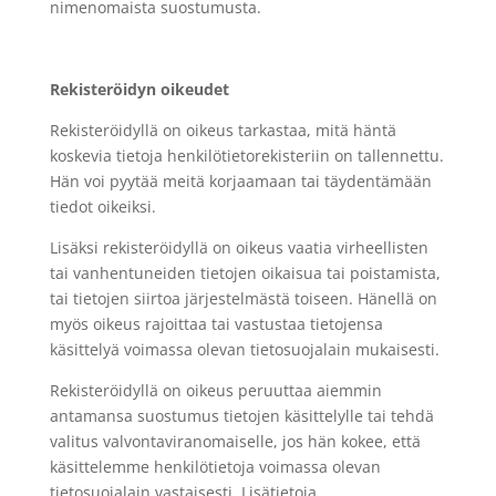
nimenomaista suostumusta.
Rekisteröidyn oikeudet
Rekisteröidyllä on oikeus tarkastaa, mitä häntä
koskevia tietoja henkilötietorekisteriin on tallennettu.
Hän voi pyytää meitä korjaamaan tai täydentämään
tiedot oikeiksi.
Lisäksi rekisteröidyllä on oikeus vaatia virheellisten
tai vanhentuneiden tietojen oikaisua tai poistamista,
tai tietojen siirtoa järjestelmästä toiseen. Hänellä on
myös oikeus rajoittaa tai vastustaa tietojensa
käsittelyä voimassa olevan tietosuojalain mukaisesti.
Rekisteröidyllä on oikeus peruuttaa aiemmin
antamansa suostumus tietojen käsittelylle tai tehdä
valitus valvontaviranomaiselle, jos hän kokee, että
käsittelemme henkilötietoja voimassa olevan
tietosuojalain vastaisesti. Lisätietoja