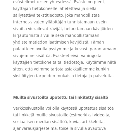
evästeilmoituksen yhteydessä. Eväste on pieni,
käyttäjän tietokoneelle lähetettävä ja siellä
säilytettävä tekstitiedosto, joka mahdollistaa
internet-sivujen ylläpitäjän tunnistamaan usein
sivuilla vierailevat kävijät, helpottamaan kävijöiden
kirjautumista sivuille sekä mahdollistamaan
yhdistelmätiedon laatimisen kävijöistä. Tämän
palautteen avulla pystymme jatkuvasti parantamaan
sivujemme sisältöä. Evästeet eivät vahingoita
käyttäjien tietokoneita tai tiedostoja. Käytämme niitä
siten, että voimme tarjota asiakkaillemme kunkin
yksilöityjen tarpeiden mukaisia tietoja ja palveluita.
Muilta sivustoilta upotettu tai linkitetty sisältö
Verkkosivustolla voi olla käytössä upotettua sisältöä
tai linkkejä muille sivustoille (esimerkiksi videoita,
sosiaalisen median sisältöä, kuvia, artikkeleita,
ajanvarausjärjestelmä, toisella sivulla avautuva