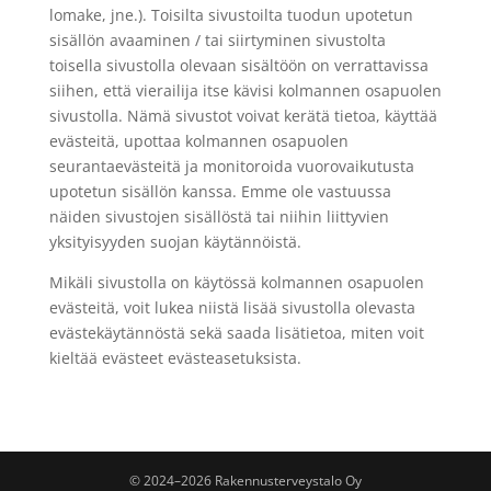
lomake, jne.). Toisilta sivustoilta tuodun upotetun
sisällön avaaminen / tai siirtyminen sivustolta
toisella sivustolla olevaan sisältöön on verrattavissa
siihen, että vierailija itse kävisi kolmannen osapuolen
sivustolla. Nämä sivustot voivat kerätä tietoa, käyttää
evästeitä, upottaa kolmannen osapuolen
seurantaevästeitä ja monitoroida vuorovaikutusta
upotetun sisällön kanssa. Emme ole vastuussa
näiden sivustojen sisällöstä tai niihin liittyvien
yksityisyyden suojan käytännöistä.
Mikäli sivustolla on käytössä kolmannen osapuolen
evästeitä, voit lukea niistä lisää sivustolla olevasta
evästekäytännöstä sekä saada lisätietoa, miten voit
kieltää evästeet evästeasetuksista.
© 2024–2026 Rakennusterveystalo Oy