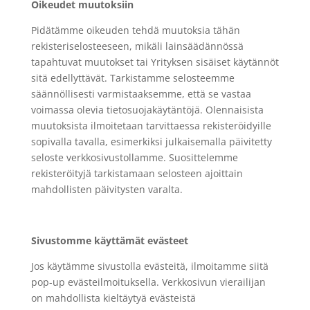
Oikeudet muutoksiin
Pidätämme oikeuden tehdä muutoksia tähän
rekisteriselosteeseen, mikäli lainsäädännössä
tapahtuvat muutokset tai Yrityksen sisäiset käytännöt
sitä edellyttävät. Tarkistamme selosteemme
säännöllisesti varmistaaksemme, että se vastaa
voimassa olevia tietosuojakäytäntöjä. Olennaisista
muutoksista ilmoitetaan tarvittaessa rekisteröidyille
sopivalla tavalla, esimerkiksi julkaisemalla päivitetty
seloste verkkosivustollamme. Suosittelemme
rekisteröityjä tarkistamaan selosteen ajoittain
mahdollisten päivitysten varalta.
Sivustomme käyttämät evästeet
Jos käytämme sivustolla evästeitä, ilmoitamme siitä
pop-up evästeilmoituksella. Verkkosivun vierailijan
on mahdollista kieltäytyä evästeistä