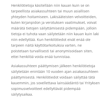
Henkilötietoja käsitellään niin kauan kuin se on
tarpeellista asiakassuhteen tai muun asiallisen
yhteyden hoitamiseen. Lakisääteisten velvoitteiden,
kuten kirjanpidon ja verotuksen vaatimukset, voivat
määrätä tietojen säilyttämisestä pidempään, jolloin
tietoja ei tuhota vaan säilytetään niin kauan kuin laki
niin edellyttää. Kun henkilötiedot eivät enää ole
tarpeen näitä käyttötarkoituksia varten, ne
poistetaan turvallisesti tai anonymisoidaan siten,
ettei henkilöä voida enää tunnistaa.
Asiakassuhteen päättymisen jälkeen henkilötietoja
säilytetään enintään 10 vuoden ajan asiakassuhteen
päättymisestä. Henkilötiedot voidaan säilyttää tätä
kauemmin, jos sovellettava lainsäädäntö tai Yrityksen
sopimusvelvoitteet edellyttävät pidempää
säilytysaikaa.