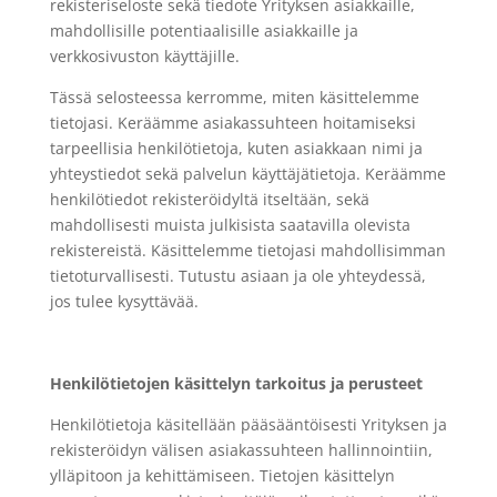
rekisteriseloste sekä tiedote Yrityksen asiakkaille,
mahdollisille potentiaalisille asiakkaille ja
verkkosivuston käyttäjille.
Tässä selosteessa kerromme, miten käsittelemme
tietojasi. Keräämme asiakassuhteen hoitamiseksi
tarpeellisia henkilötietoja, kuten asiakkaan nimi ja
yhteystiedot sekä palvelun käyttäjätietoja. Keräämme
henkilötiedot rekisteröidyltä itseltään, sekä
mahdollisesti muista julkisista saatavilla olevista
rekistereistä. Käsittelemme tietojasi mahdollisimman
tietoturvallisesti. Tutustu asiaan ja ole yhteydessä,
jos tulee kysyttävää.
Henkilötietojen käsittelyn tarkoitus ja perusteet
Henkilötietoja käsitellään pääsääntöisesti Yrityksen ja
rekisteröidyn välisen asiakassuhteen hallinnointiin,
ylläpitoon ja kehittämiseen. Tietojen käsittelyn