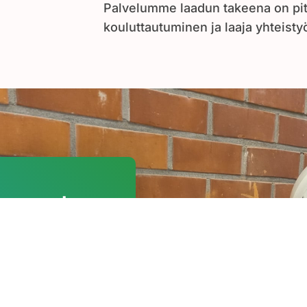
Palvelumme laadun takeena on pi
kouluttautuminen ja laaja yhteisty
entamise
ainen
innan ydin on
n ja turvallisuuden