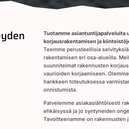
eyden
Tuotamme asiantuntijapalveluita 
korjausrakentamisen ja kiinteistöje
Teemme perusteellisia selvityksiä
rakentamisen eri osa-alueilla. Meilt
suunnitelmat rakennusten korjaus-
vaurioiden korjaamiseen. Olemme
hankkeen toteutuksessa varmist
onnistumista.
Palvelemme asiakaslähtöisesti r
ehkäisyssä ja jo syntyneiden ong
Tavoitteenamme on rakennusten ja 