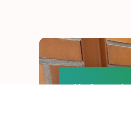
Korjausrak
n ammattil
Rakennusterveystalon toim
rakennusten terveellisyyde