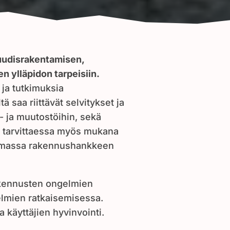
uudisrakentamisen,
n ylläpidon tarpeisiin.
 ja tutkimuksia
ä saa riittävät selvitykset ja
 ja muutostöihin, sekä
 tarvittaessa myös mukana
amassa rakennushankkeen
akennusten ongelmien
elmien ratkaisemisessa.
käyttäjien hyvinvointi.