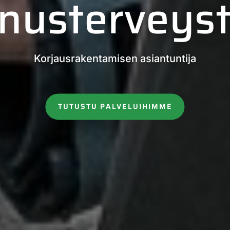
nus­terveyst
Korjausrakentamisen asiantuntija
TUTUSTU PALVELUIHIMME